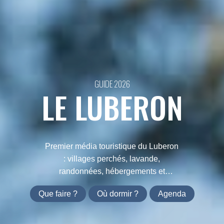
GUIDE 2026
LE LUBERON
Premier média touristique du Luberon
: villages perchés, lavande,
randonnées, hébergements et
agenda. Tout ce qu'il faut savoir avant
Que faire ?
Où dormir ?
Agenda
de partir.