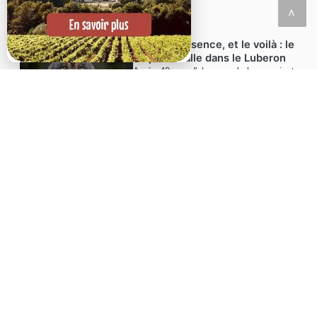
<
21/05/2026
40 ans d'absence, et le voilà : le
loup s'installe dans le Luberon
Après 40 ans d'absence, le loup revient
dans le Luberon : installation,
observations, impacts sur bergers et
villages, réactions et enjeux.
LE LUBERON, UNE DESTINATION NATURELLE
D'EXCEPTION
Classé
Géoparc mondial UNESCO
et reconnu Réserve