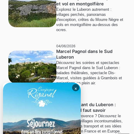
et vol en montgolfière
Explorez le Luberon autrement :
villages perchés, panoramas
d'exception, crêtes du Mourre Nègre et
vols en montgolfière au-dessus des
ocres.
04/06/2026
Marcel Pagnol dans le Sud
Luberon
Découvrez les soirées et spectacles
Marcel Pagnol dans le Sud Luberon :
balades théâtrales, spectacle Dis-
Marcel, visites guidées à Grambois et
projections en plein air.
×
01/06/2026
Guide étudiant du Luberon :
tout ce qu'il faut savoir
Étudiant en Provence ? Découvrez le
Luberon, ses villages incontournables,
ses bons plans transport et ses idées
d'escapades en France et en Europe.