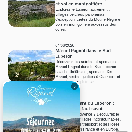
et vol en montgolfière
Explorez le Luberon autrement :
villages perchés, panoramas
d'exception, crêtes du Mourre Nègre et
vols en montgolfière au-dessus des
ocres.
04/06/2026
Marcel Pagnol dans le Sud
Luberon
Découvrez les soirées et spectacles
Marcel Pagnol dans le Sud Luberon :
balades théâtrales, spectacle Dis-
Marcel, visites guidées à Grambois et
projections en plein air.
×
01/06/2026
Guide étudiant du Luberon :
tout ce qu'il faut savoir
Étudiant en Provence ? Découvrez le
Luberon, ses villages incontournables,
ses bons plans transport et ses idées
d'escapades en France et en Europe.