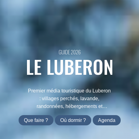
GUIDE 2026
LE LUBERON
Premier média touristique du Luberon
: villages perchés, lavande,
randonnées, hébergements et
agenda. Tout ce qu'il faut savoir avant
Que faire ?
Où dormir ?
Agenda
de partir.