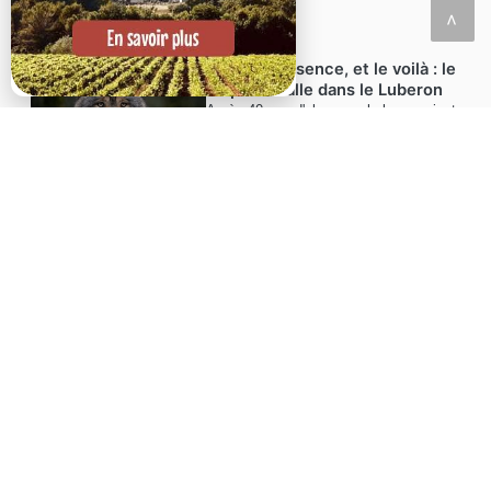
<
21/05/2026
40 ans d'absence, et le voilà : le
loup s'installe dans le Luberon
Après 40 ans d'absence, le loup revient
dans le Luberon : installation,
observations, impacts sur bergers et
villages, réactions et enjeux.
LE LUBERON, UNE DESTINATION NATURELLE
D'EXCEPTION
Classé
Géoparc mondial UNESCO
et reconnu Réserve