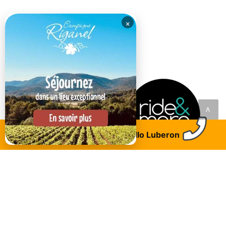
×
<
Trouvez un logement
Allo Luberon