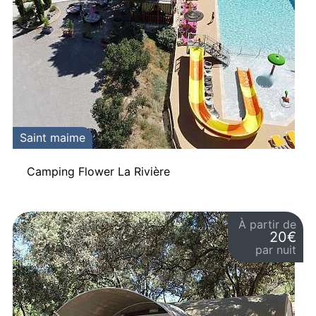
Saint maime
Camping Flower La Rivière
À partir de
20€
par nuit