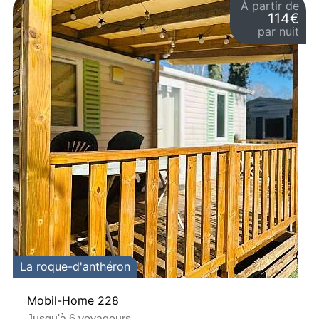
À partir de
114€
par nuit
La roque-d'anthéron
Mobil-Home 228
Jusqu'à 6 voyageurs