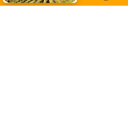
Il est bien évident que pour un séjour en pleine saison, il
vous faudra réserver votre emplacement au camping à
l'avance. Les grandes destinations comme le Luberon
affichent souvent complet en haute saison (Juillet et Aout)
.
2. Acompte ou Arrhes
A la réservation, il vous sera demandé soit des Arrhes soit
un acompte (proportionnel ou pas à la durée du
séjour en
camping
). Le versement d'Arrhes permettent de revenir
sur l'engagement de la part du client comme du
professionnel. L'acompte lui vous oblige à verser la
totalité de la location en cas de renoncement.
3. Connaître les activités sur le camping et autour
Pour ne pas passer son temps à se déplacer, vous pouvez