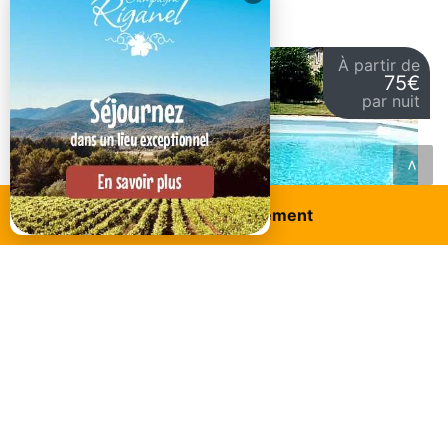
DANS LA MÊME CATÉGORIE..
À partir de
75€
par nuit
<
Cabrières d'avignon
Réservez ce logement
GITE LE PETIT LUBERON
Bienvenue dans nos gîtes nichés au cœur de
Cabrières d'Avignon. Imaginez-vous entourés de
champs verdoyants et de senteurs enivrantes, où
vous pourrez vous ressourcer.
À partir de