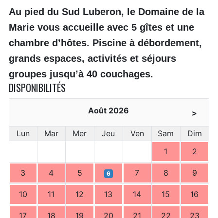
Au pied du Sud Luberon, le Domaine de la
Marie vous accueille avec 5 gîtes et une
chambre d’hôtes. Piscine à débordement,
grands espaces, activités et séjours
groupes jusqu’à 40 couchages.
DISPONIBILITÉS
Août 2026
>
Lun
Mar
Mer
Jeu
Ven
Sam
Dim
1
2
3
4
5
7
8
9
6
10
11
12
13
14
15
16
17
18
19
20
21
22
23