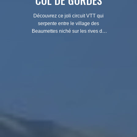
COL DE GORDES
Découvrez ce joli circuit VTT qui
serpente entre le village des
Beaumettes niché sur les rives du
Calavon, Saint-Pantaléon village
discret et charmant, et le bord du
plateau de Gordes.