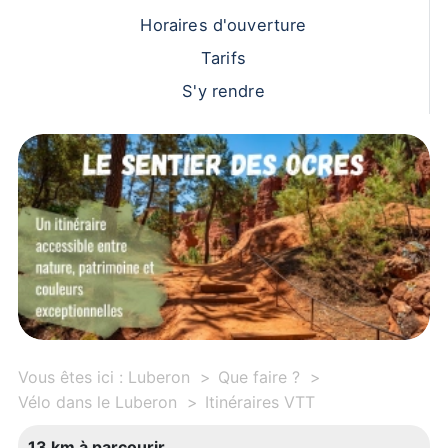
Horaires d'ouverture
Tarifs
S'y rendre
Vous êtes ici :
Luberon
Que faire ?
Vélo dans le Luberon
Itinéraires VTT
13 km à parcourir