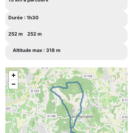
Durée :
1h30
252 m
252 m
Altitude max : 318 m
+
−