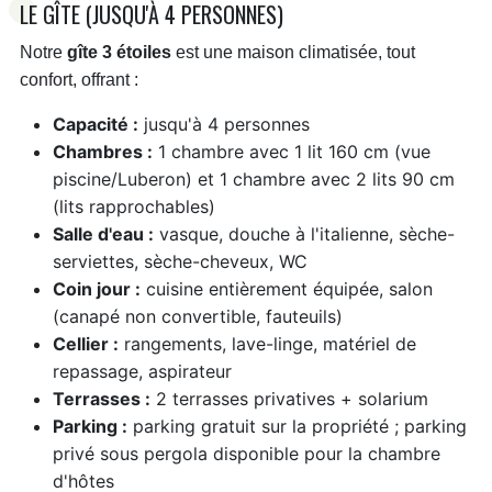
Deux personnes : 95 €
LE GÎTE (JUSQU'À 4 PERSONNES)
Semaine : 600 €
Notre
gîte 3 étoiles
est une maison climatisée, tout
Taxe de séjour : 0,85 €.
confort, offrant :
Gîte:
Capacité :
jusqu'à 4 personnes
Du 01/01 au 03/04/2026
Chambres :
1 chambre avec 1 lit 160 cm (vue
Semaine : 500 €
piscine/Luberon) et 1 chambre avec 2 lits 90 cm
Taxe de séjour : 1,75 €.
(lits rapprochables)
Salle d'eau :
vasque, douche à l'italienne, sèche-
Du 04/04 au 01/05/2026
serviettes, sèche-cheveux, WC
Semaine : 850 €
Coin jour :
cuisine entièrement équipée, salon
Taxe de séjour : 1,75 €.
(canapé non convertible, fauteuils)
Cellier :
rangements, lave-linge, matériel de
Du 02/05 au 03/07/2026
repassage, aspirateur
Semaine : 900 €
Terrasses :
2 terrasses privatives + solarium
Taxe de séjour : 1,75 €.
Parking :
parking gratuit sur la propriété ; parking
privé sous pergola disponible pour la chambre
Du 04/07 au 28/08/2026
d'hôtes