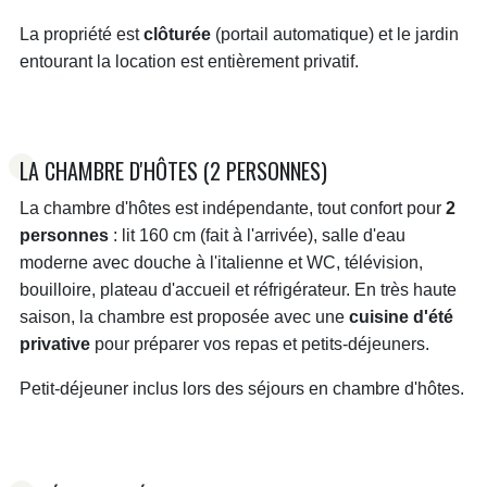
Semaine : 1 260 €
La propriété est
clôturée
(portail automatique) et le jardin
Taxe de séjour : 1,75 €.
entourant la location est entièrement privatif.
Du 29/08 au 31/12/2026
Semaine : 850 €
Taxe de séjour : 1,75 €.
LA CHAMBRE D'HÔTES (2 PERSONNES)
La chambre d'hôtes est indépendante, tout confort pour
2
personnes
: lit 160 cm (fait à l'arrivée), salle d'eau
moderne avec douche à l'italienne et WC, télévision,
bouilloire, plateau d'accueil et réfrigérateur. En très haute
saison, la chambre est proposée avec une
cuisine d'été
privative
pour préparer vos repas et petits-déjeuners.
Petit-déjeuner inclus lors des séjours en chambre d'hôtes.