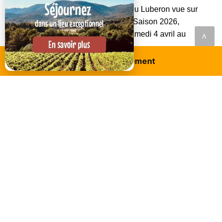
Location de caractère, au cœur du Luberon vue sur
les lavandins pour 4 personnes. Saison 2026,
piscine ouverte et chauffée du samedi 4 avril au
<
samedi 17 octobre.
Réservez ce logement
À partir de
275€
par nuit
Lauris
GÎTE À LAURIS
Gîte La Laurisienne au cœur du village de Lauris :
charme provençal, confort, proche commerces et
sentiers. Réservez votre séjour authentique.