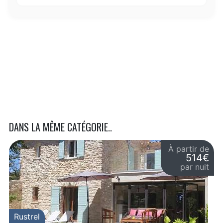
DANS LA MÊME CATÉGORIE..
À partir de
514€
par nuit
Rustrel