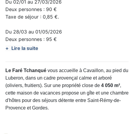
Du 02/01 au 27/03/2026
Deux personnes : 90 €
Taxe de séjour : 0,85 €.
Du 28/03 au 01/05/2026
Deux personnes : 95 €
Taxe de séjour : 0,85 €.
Lire la suite
Du 02/05 au 05/06/2026
Deux personnes : 105 €
Le Faré Tchanqué
vous accueille à Cavaillon, au pied du
Taxe de séjour : 0,85 €.
Luberon, dans un cadre provençal calme et arboré
(oliviers, fruitiers). Sur une propriété close de
4 050 m²
,
Du 06/06 au 28/08/2026
cette maison de vacances propose un gîte et une chambre
Deux personnes : 115 €
d'hôtes pour des séjours détente entre Saint-Rémy-de-
Semaine : 650 €
Provence et Gordes.
Taxe de séjour : 0,85 €.
Du 29/08 au 31/10/2026