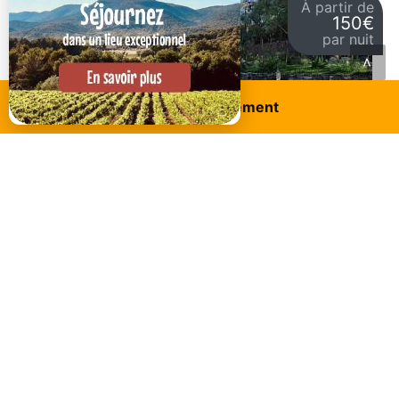
À partir de
150€
par nuit
<
Réservez ce logement
Cheval-blanc
LE MAS DES ANGES GÎTE 2 PERSONNES À CHEVAL-
BLANC
Le Mas des Anges vous accueille dans un gîte de
charme pour 2 personnes, au cœur du Luberon,
avec piscine, jardin privatif et accès idéal aux
villages provençaux.
À partir de
172€
par nuit