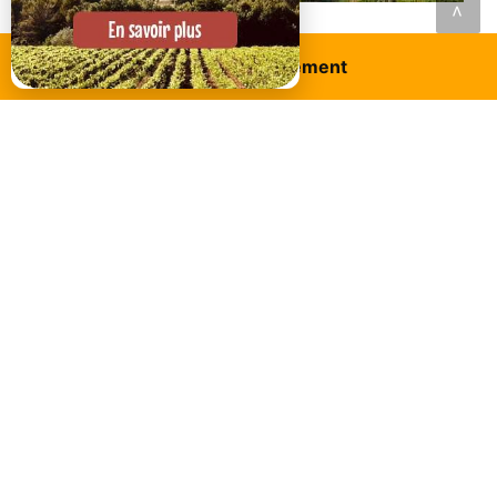
<
CHEZ CÉCILE - GÎTE VENTOUX
Réservez ce logement
Le Gîte Ventoux à Lagnes est classé 2 étoiles. Très
confortable et disposant d'une piscine, il est à
proximité des plus beaux sites touristiques du
Luberon.
À partir de
60€
par nuit
Cheval-blanc
L'ATELIER DE GUYTOU ET SPA
Découvrez l'Atelier de Guytou et Spa, un meublé de