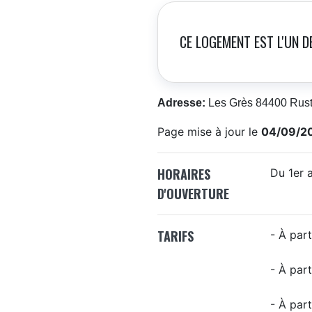
CE LOGEMENT EST L'UN D
Adresse:
Les Grès 84400 Rust
Page mise à jour le
04/09/2
HORAIRES
Du 1er a
D'OUVERTURE
TARIFS
- À par
- À par
- À par