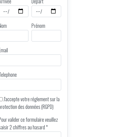
Arrivée
Départ
Nom
Prénom
Email
Telephone
J'accepte votre
réglement sur la
protection des données (RGPD)
Pour valider ce formulaire veuillez
saisir 2 chiffres au hasard *