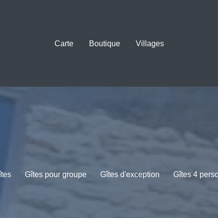
Carte
Boutique
Villages
îtes
Gîtes pour groupe
Gîtes d'exception
Gîtes 4 pers