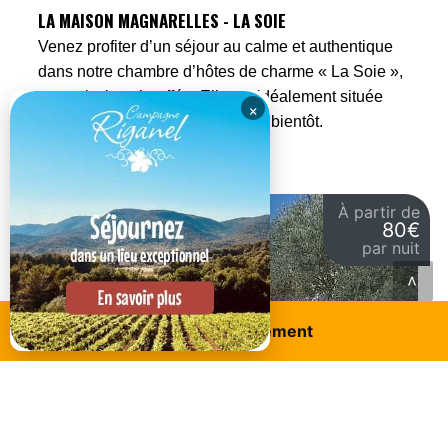
LA MAISON MAGNARELLES - LA SOIE
Venez profiter d’un séjour au calme et authentique
dans notre chambre d’hôtes de charme « La Soie »,
avec piscine chauffée. Elle est idéalement située
×
pour découvrir le Luberon. A très bientôt.
À partir de
80€
par nuit
<
Réservez ce logement
Mane
MAS DES TREILLES
Gîte et chambre d'hôtes dans le Luberon des Alpes