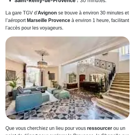
Saint-Rémy-de-Provence :
30 minutes.
La gare TGV d'
Avignon
se trouve à environ 30 minutes et
l’aéroport
Marseille Provence
à environ 1 heure, facilitant
l'accès pour les voyageurs.
Que vous cherchiez un lieu pour vous
ressourcer
ou un