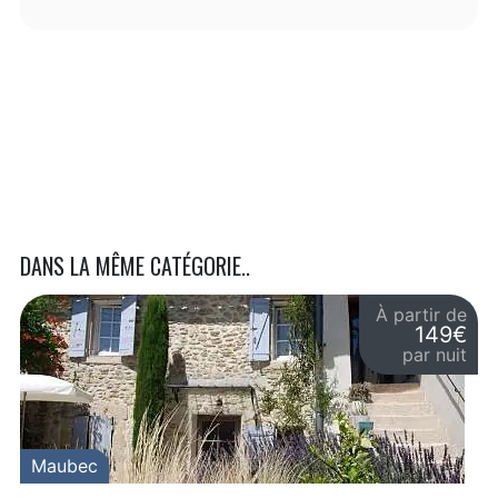
DANS LA MÊME CATÉGORIE..
À partir de
149€
par nuit
Maubec