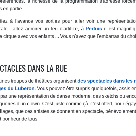
préférences, la richesse de la programmation s'adresse forcé
 en partie.
ifiez à l'avance vos sorties pour aller voir une représentat
rale ; allez admirer un feu d'artifice, à
Pertuis
il est magnifiq
e cirque avec vos enfants ... Vous n'avez que l'embarras du choi
CTACLES DANS LA RUE
ines troupes de théâtres organisent
des spectacles dans les 
ages du Luberon
. Vous pouvez être surpris quelquefois, assis e
 par une représentation de danse moderne, des sketchs ou enco
queries d'un clown. C'est juste comme çà, c'est offert, pour égay
illages, que ces artistes se donnent en spectacle, bénévolement,
 bonheur de tous.