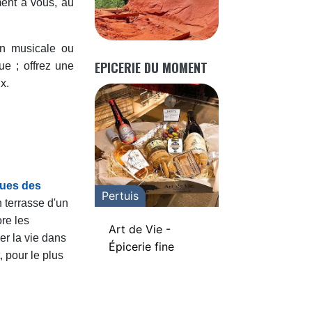
ment à vous, au
ion musicale ou
EPICERIE DU MOMENT
ue ; offrez une
x.
rues des
Pertuis
n terrasse d'un
re les
Art de Vie -
er la vie dans
Épicerie fine
 pour le plus