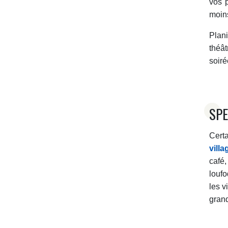
vos 
moins
Plan
théât
soiré
SPE
Certa
vill
café,
loufo
les v
grand