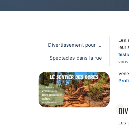
Les a
Divertissement pour to
leur
us
festi
Spectacles dans la rue
vous 
Venez
Prof
DIV
Les s