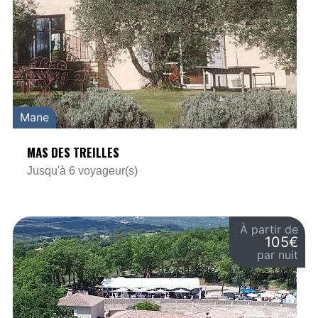
Mane
MAS DES TREILLES
Jusqu'à 6 voyageur(s)
À partir de
105€
par nuit