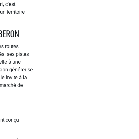
i, c'est
n territoire
UBERON
es routes
s, ses pistes
elle à une
nsion généreuse
e invite à la
n marché de
ont conçu