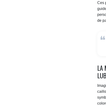
Ces p
guide
perso
de pa
LA 
LU
Imagi
caill
symbo
color