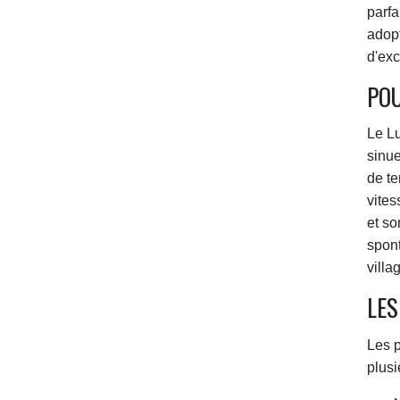
parfa
adopt
d'exc
POU
Le Lu
sinue
de te
vites
et so
spont
villa
LES
Les p
plusi