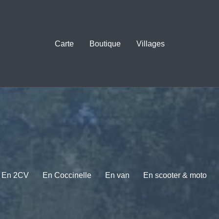
Carte
Boutique
Villages
En 2CV
En Coccinelle
En van
En scooter & moto