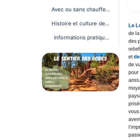
és en Méhari
Avec ou sans chauffeur
: à vous de décider
Histoire et culture de la
Le L
Méhari
de la
Informations pratiques
des 
pour votre balade en M
relie
éhari
et
de
de vu
pour 
amis.
moyen
paysa
prisé
vous 
aven
l'imp
pass