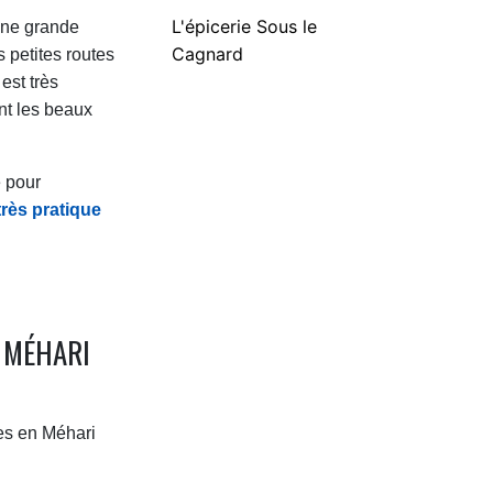
L'épicerie Sous le
 une grande
Cagnard
s petites routes
est très
nt les beaux
e pour
très pratique
 MÉHARI
es en Méhari