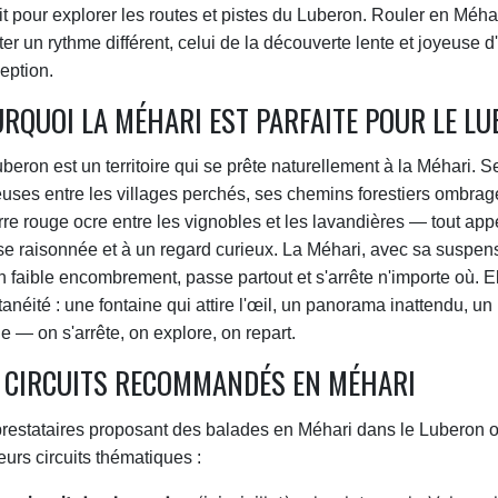
it pour explorer les routes et pistes du Luberon. Rouler en Méhar
er un rythme différent, celui de la découverte lente et joyeuse d'u
eption.
RQUOI LA MÉHARI EST PARFAITE POUR LE L
beron est un territoire qui se prête naturellement à la Méhari. S
uses entre les villages perchés, ses chemins forestiers ombragé
rre rouge ocre entre les vignobles et les lavandières — tout app
se raisonnée et à un regard curieux. La Méhari, avec sa suspe
n faible encombrement, passe partout et s'arrête n'importe où. Ell
anéité : une fontaine qui attire l'œil, un panorama inattendu, u
ge — on s'arrête, on explore, on repart.
 CIRCUITS RECOMMANDÉS EN MÉHARI
restataires proposant des balades en Méhari dans le Luberon 
eurs circuits thématiques :