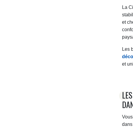
La Ci
stabi
et ch
confo
paysa
Les b
décou
et un
LES
DAN
Vous 
dans 