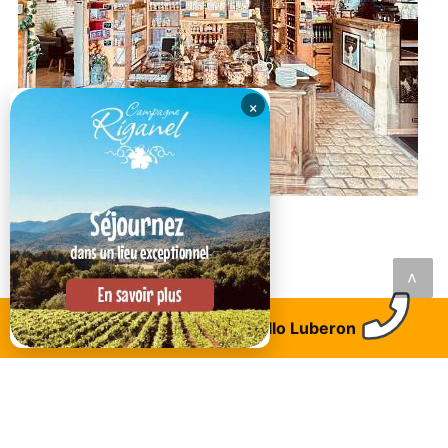
×
Céreste en luberon
La rue des Biscuits
<
Trouvez un logement
Allo Luberon