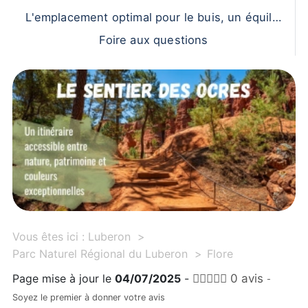
L'emplacement optimal pour le buis, un équilib
re entre ombre et lumière
Foire aux questions
Vous êtes ici :
Luberon
Parc Naturel Régional du Luberon
Flore
Page mise à jour le
04/07/2025
-
0 avis
-
Soyez le premier à donner votre avis