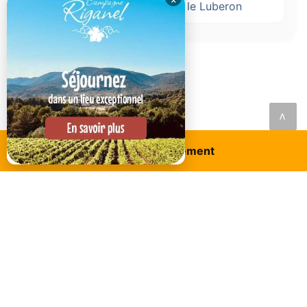
Locations de Vacances dans le Luberon
<
Réservez ce logement
DANS LA MÊME CATÉGORIE..
À partir de
37,50€
par nuit