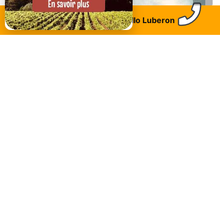
Trouvez un logement
Allo Luberon
Banon
JokAir Parapente