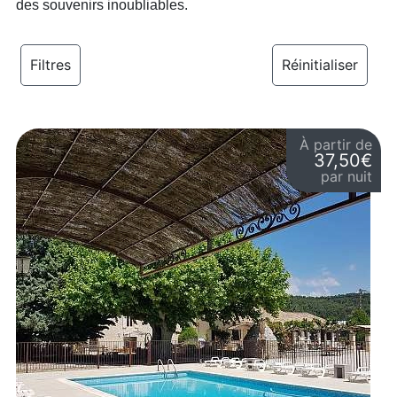
des souvenirs inoubliables.
Filtres
Réinitialiser
À partir de
37,50€
par nuit