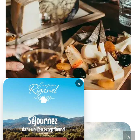
×
Cavaillon
L'épicerie Sous le Cagnard
ACTIVITÉ DU MOMENT
<