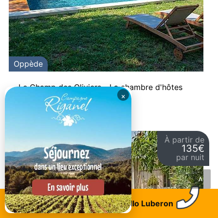
Oppède
Le Champ des Oliviers - La chambre d'hôtes
×
Jusqu'à 2 voyageurs
À partir de
Coup de coeur
135€
par nuit
<
Trouvez un logement
Allo Luberon