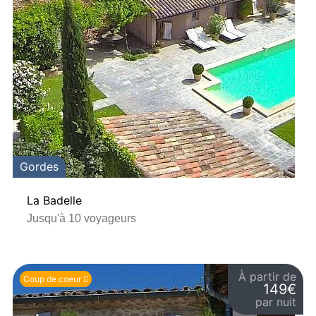
Gordes
La Badelle
Jusqu'à 10 voyageurs
À partir de
Coup de coeur
149€
par nuit