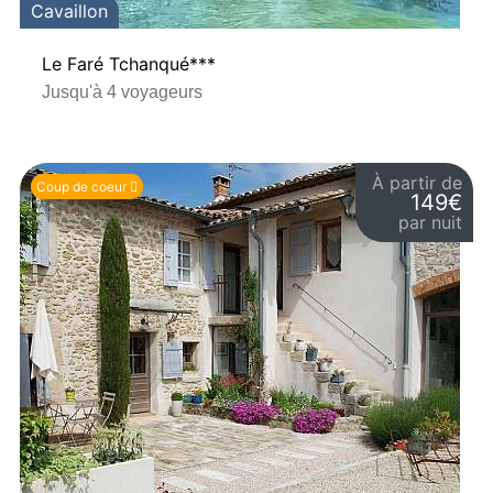
Cavaillon
Le Faré Tchanqué***
Jusqu'à 4 voyageurs
À partir de
Coup de coeur
149€
par nuit