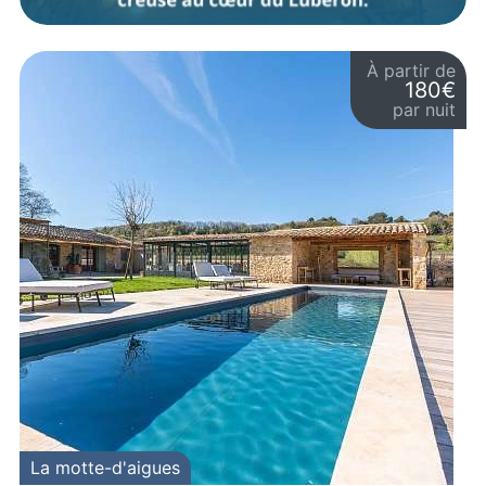
À partir de
180€
par nuit
La motte-d'aigues