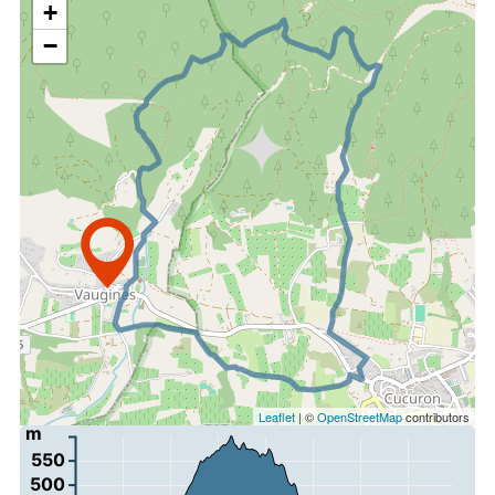
+
−
Leaflet
| ©
OpenStreetMap
contributors
m
550
500