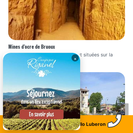
Mines d’ocre de Bruoux
Les mines d'ocre de Bruoux sont situées sur la
×
commune de...
<
Trouvez un logement
Allo Luberon