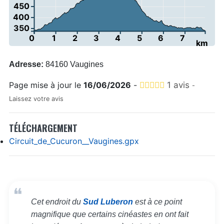
450
400
350
0
1
2
3
4
5
6
7
km
Adresse:
84160 Vaugines
Page mise à jour le
16/06/2026
-
1 avis
-
Laissez votre avis
TÉLÉCHARGEMENT
Circuit_de_Cucuron__Vaugines.gpx
Cet endroit du
Sud Luberon
est à ce point
magnifique que certains cinéastes en ont fait