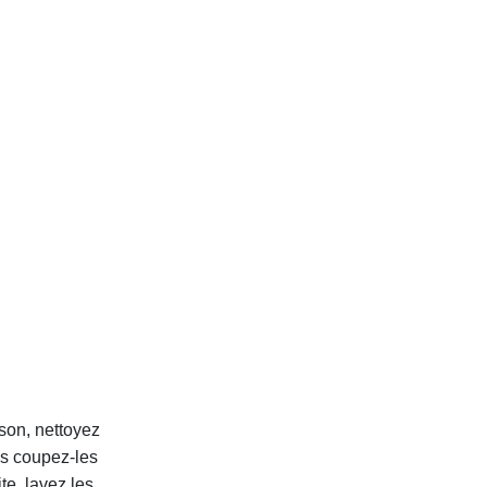
son, nettoyez
is coupez-les
e, lavez les