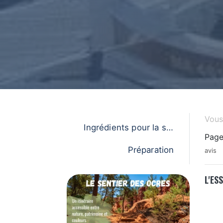
Vous 
Ingrédients pour la sou
Page
pe
Préparation
avis
L'ES