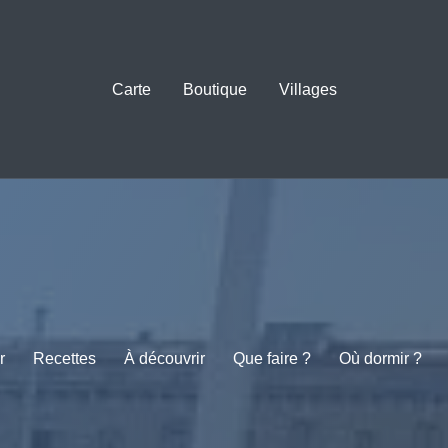
Carte
Boutique
Villages
r
Recettes
À découvrir
Que faire ?
Où dormir ?