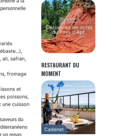
combine à la
e personnelle
ariés
ébaste...),
ail, safran,
RESTAURANT DU
MOMENT
ns, fromage
issons et
es poissons,
ec une cuisson
 saveurs du
éditerranéens
Cadenet
ur un repas