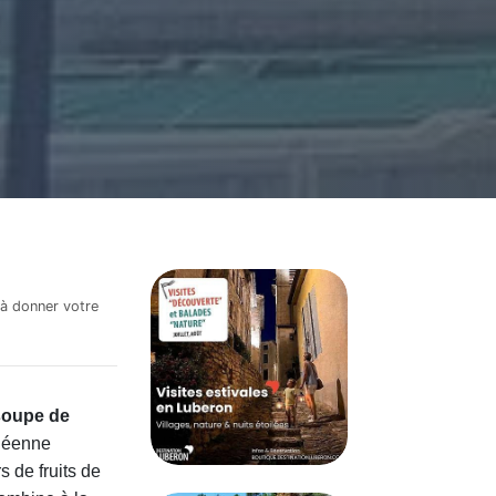
 à donner votre
soupe de
anéenne
s de fruits de