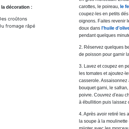
carottes, le poireau,
le f
 la décoration :
coupez-les en petits dés
Des croûtons
oignons. Faites revenir le
Du fromage râpé
doux dans
l'huile d'oliv
pendant quelques minut
2. Réservez quelques b
de poisson pour garnir l
3. Lavez et coupez en p
les tomates et ajoutez-le
casserole. Assaisonnez av
bouquet garni, le safran, 
poivre. Couvrez d'eau c
à ébullition puis laissez
4. Après avoir retiré les
la soupe à la moulinette 
mijoter avec les morcea