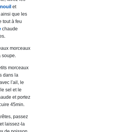
enouil
et
 ainsi que les
 tout à feu
e
chaude
es.
eaux morceaux
a soupe.
etits morceaux
s dans la
ec l'ail, le
le sel et le
haude et portez
 cuire 45min.
 arêtes, passez
et laissez-la
ux de poisson