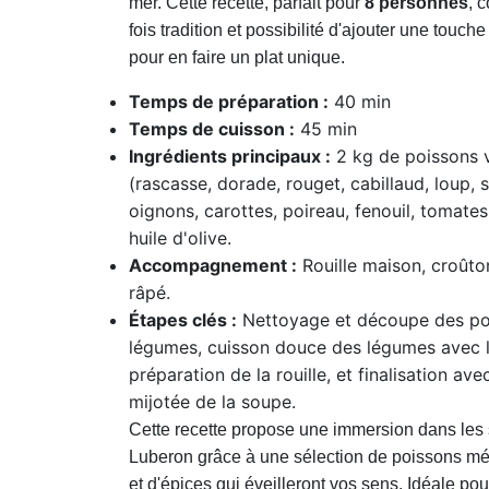
mer. Cette recette, parfait pour
8 personnes
, 
fois tradition et possibilité d'ajouter une touch
pour en faire un plat unique.
Temps de préparation :
40 min
Temps de cuisson :
45 min
Ingrédients principaux :
2 kg de poissons v
(rascasse, dorade, rouget, cabillaud, loup, s
oignons, carottes, poireau, fenouil, tomates, 
huile d'olive.
Accompagnement :
Rouille maison, croûto
râpé.
Étapes clés :
Nettoyage et découpe des po
légumes, cuisson douce des légumes avec l
préparation de la rouille, et finalisation av
mijotée de la soupe.
Cette recette propose une immersion dans les
Luberon grâce à une sélection de poissons m
et d'épices qui éveilleront vos sens. Idéale po