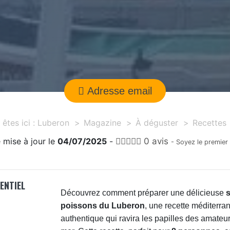
Adresse email
êtes ici :
Luberon
Magazine
À déguster
Recettes
 mise à jour le
04/07/2025
-
0 avis
- Soyez le premier
SENTIEL
Découvrez comment préparer une délicieuse
poissons du Luberon
, une recette méditerr
authentique qui ravira les papilles des amateur