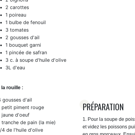
2 carottes
1 poireau
1 bulbe de fenouil
3 tomates
2 gousses d'ail
1 bouquet garni
1 pincée de safran
3 c. à soupe d'huile d'olive
3L d'eau
la rouille :
4 gousses d'ail
PRÉPARATION
1 petit piment rouge
1 jaune d'oeuf
1. Pour la soupe de pois
1 tranche de pain (la mie)
et videz les poissons pu
/4 de l'huile d'olive
en gros morceaux. Ensuit