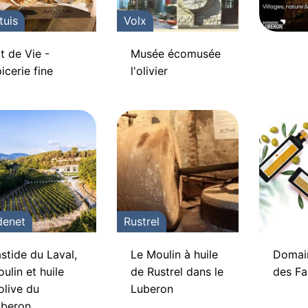
tuis
Volx
t de Vie -
Musée écomusée
icerie fine
l'olivier
denet
Rustrel
stide du Laval,
Le Moulin à huile
Domai
ulin et huile
de Rustrel dans le
des F
olive du
Luberon
uberon