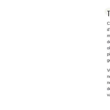
T
C
d
m
d
o
p
g
V
n
n
d
v