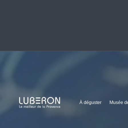
À déguster
Musée de 