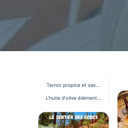
Terroir propice et savoir
-faire oléicole
L'huile d'olive élément e
ssentiel du patrimoine c
ulturel