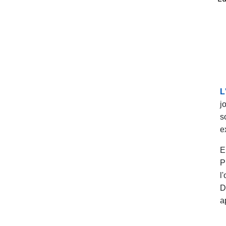
L
j
s
e
E
P
l
D
a