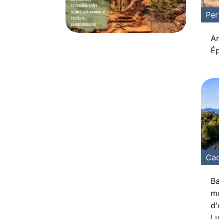
Per
Ar
Ép
Ca
Ba
mo
d'
L