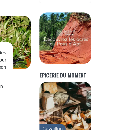
des
our
son
EPICERIE DU MOMENT
en
Cavaillon