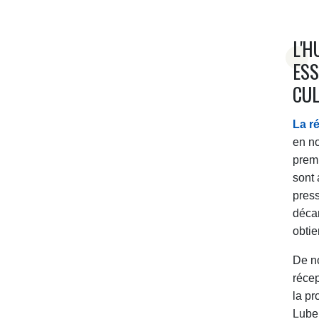
L'H
ESS
CUL
La ré
en n
premi
sont 
press
décan
obtie
De n
récep
la pr
Luber