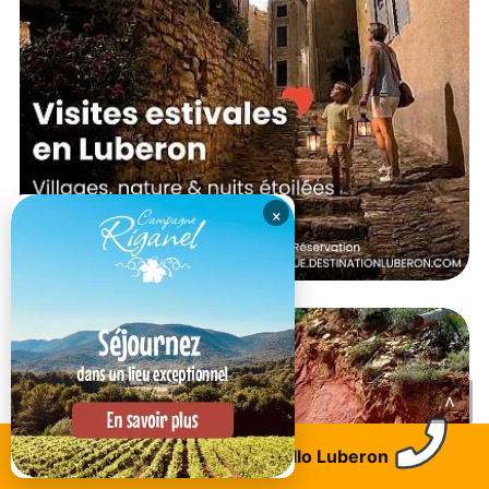
×
<
Trouvez un logement
Allo Luberon