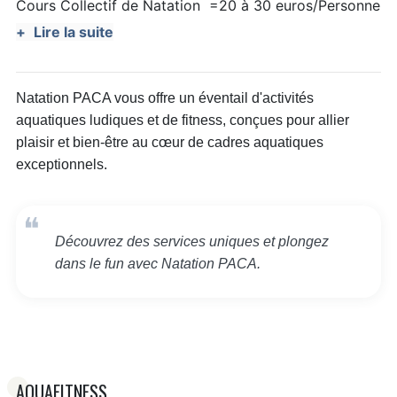
Cours Collectif de Natation =20 à 30 euros/Personne
Lire la suite
Bébé nageur 30 minutes = 40 euros
‍♀️ costume de sirène sur demande .
Natation PACA vous offre un éventail d'activités
aquatiques ludiques et de fitness, conçues pour allier
Aquafitness inclus matériel et sono 40 minutes = 60
plaisir et bien-être au cœur de cadres aquatiques
euros
exceptionnels.
Toboggan Party Surveillance et location de
matériel/heure =40 à 50 euros
Découvrez des services uniques et plongez
dans le fun avec Natation PACA.
Organisation de Pool party sur devis
Attestation de Natation sur devis en groupe ou 20
euros à domicile
️‍♀️ Coaching Sportif / heure = 60 euros
AQUAFITNESS