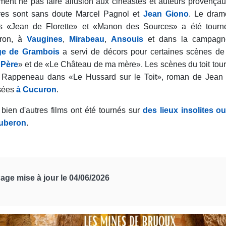
ent ne pas faire allusion aux cinéastes et auteurs provençau
stres sont sans doute Marcel Pagnol et
Jean Giono
. Le dram
ts «Jean de Florette» et «Manon des Sources» a été tour
ron, à
Vaugines
,
Mirabeau
,
Ansouis
et dans la campagn
age de Grambois
a servi de décors pour certaines scènes de
Père
» et de «Le Château de ma mère». Les scènes du toit tou
 Rappeneau
dans «Le Hussard sur le Toit», roman de Jean 
isées
à Cucuron
.
bien d'autres films ont été tournés sur
des lieux insolites o
uberon
.
age mise à jour le 04/06/2026