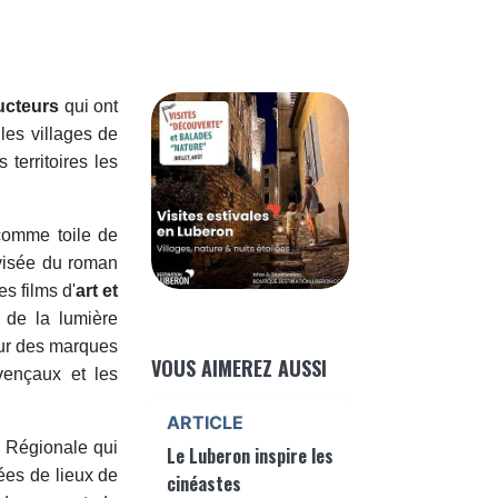
ducteurs
qui ont
les villages de
territoires les
 comme toile de
visée du roman
s films d'
art et
 de la lumière
r des marques
VOUS AIMEREZ AUSSI
ovençaux et les
ARTICLE
 Régionale qui
Le Luberon inspire les
ées de lieux de
cinéastes