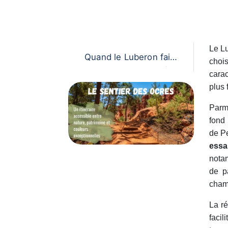
Le L
Quand le Luberon fait s
choi
on cinéma
carac
plus 
Parm
fond 
de Pe
essa
notam
de p
cham
La ré
facil