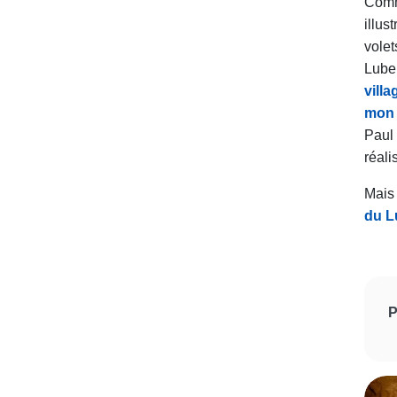
Comm
illu
vole
Lube
vill
mon 
Paul
réal
Mais 
du L
P