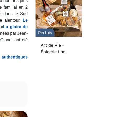
x dont les plus
e familial en 2
né dans le Sud
e alentour.
Le
 «
La gloire de
Pertuis
rnées par
Jean-
Giono, ont été
Art de Vie -
Épicerie fine
u authentiques