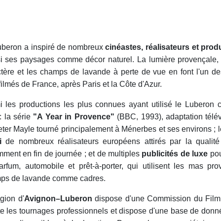
uberon a inspiré de nombreux
cinéastes, réalisateurs et pro
si ses paysages comme décor naturel. La lumière provençale, 
tère et les champs de lavande à perte de vue en font l'un des 
filmés de France, après Paris et la Côte d'Azur.
i les productions les plus connues ayant utilisé le Luberon
: la série
"A Year in Provence"
(BBC, 1993), adaptation télé
ter Mayle tourné principalement à Ménerbes et ses environs ; le
i
de nombreux réalisateurs européens attirés par la qualité
ment en fin de journée ; et de multiples
publicités de luxe
pou
arfum, automobile et prêt-à-porter, qui utilisent les mas pr
ps de lavande comme cadres.
gion d'
Avignon–Luberon
dispose d'une Commission du Film
ite les tournages professionnels et dispose d'une base de donn