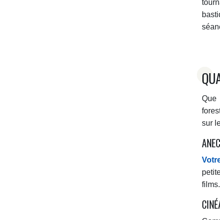
tour
bast
séan
QUA
Que 
fores
sur l
ANEC
Votr
peti
films.
CINÉ