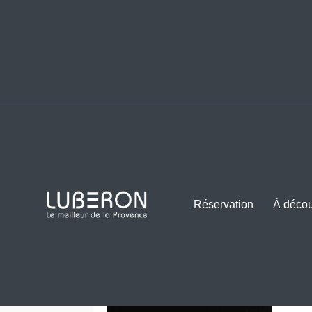
Vous êtes ici :
Luberon
Luberon
Réservation
À décou
SOIRÉE DÉCOUVERTES - LE
La Tour d'Aigues
•
Représentation
•
Tout public
Réservez vos billets pour la soirée du 2 Ju
Jou