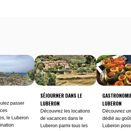
S
SÉJOURNER DANS LE
GASTRONOMIE
LUBERON
LUBERON
oulez passer
nces
Découvrez les locations
Découvrez un t
es, le Luberon
de vacances dans le
dédié au goût,
tination
Luberon parmi tous les
Luberon poss