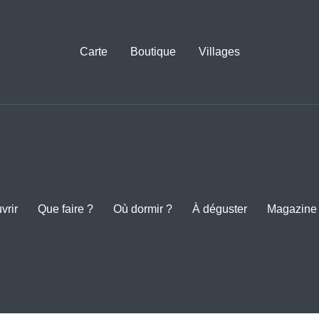
Carte
Boutique
Villages
Réservation
vrir
Que faire ?
Où dormir ?
À déguster
Magazine
S NUITS DU CHÂTEAU
illet 2026 au festival les nuits du château, festival de danse in
r(s):
02/07/2026