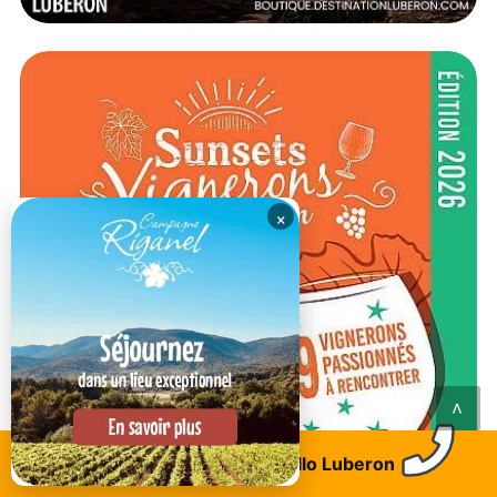
×
<
Trouvez un logement
Allo Luberon