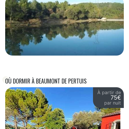
OÙ DORMIR À BEAUMONT DE PERTUIS
À partir de
75€
par nuit