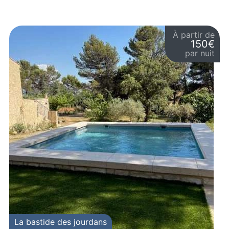
À partir de
150€
par nuit
La bastide des jourdans