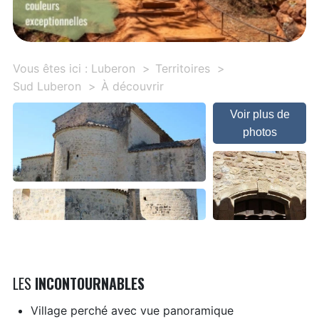
Vous êtes ici :
Luberon
Territoires
Sud Luberon
À découvrir
Voir plus de
photos
LES
INCONTOURNABLES
Village perché avec vue panoramique