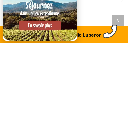
<
Trouvez un logement
Allo Luberon
DANS LA MÊME CATÉGORIE..
Lauris