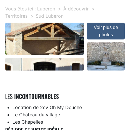
Vous êtes ici :
Luberon
À découvrir
Territoires
Sud Luberon
Voir plus de
photos
LES
INCONTOURNABLES
Location de 2cv Oh My Deuche
Le Château du village
Les Chapelles