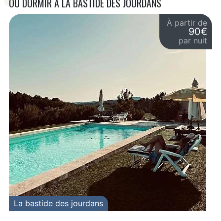
OÙ DORMIR À LA BASTIDE DES JOURDANS
À partir de
90€
par nuit
La bastide des jourdans