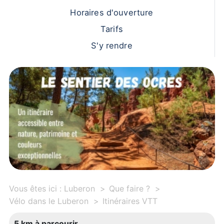
Horaires d'ouverture
Tarifs
S'y rendre
Vous êtes ici :
Luberon
Que faire ?
Vélo dans le Luberon
Itinéraires VTT
5 km à parcourir