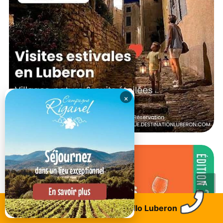
×
<
Trouvez un logement
Allo Luberon