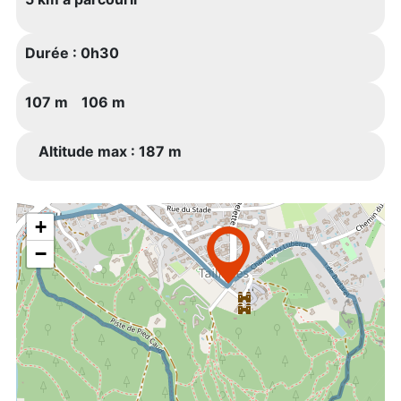
Durée :
0h30
107 m
106 m
Altitude max : 187 m
+
−