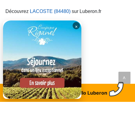
Découvrez
LACOSTE (84480)
sur Luberon.fr
×
<
LAISSEZ VOTRE AVIS AVEC UN COMMENTAIRE
Trouvez un logement
Allo Luberon