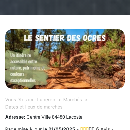
Vous êtes ici :
Luberon
Marchés
Dates et lieux de marchés
Adresse:
Centre Ville 84480 Lacoste
Page mise à jour le
21/05/2025
-
6 avis
-