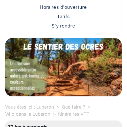
Horaires d'ouverture
Tarifs
S'y rendre
Vous êtes ici :
Luberon
Que faire ?
Vélo dans le Luberon
Itinéraires VTT
72 km à parcourir