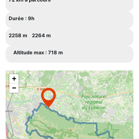
Durée :
9h
2258 m
2264 m
Altitude max : 718 m
+
−