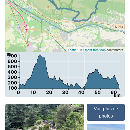
Leaflet
| ©
OpenStreetMap
contributors
m
700
600
500
400
300
200
100
0
10
20
30
40
50
60
km
Voir plus de
photos