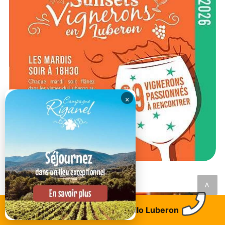
×
RESTAURANT DU MOMENT
<
Trouvez un logement
Allo Luberon