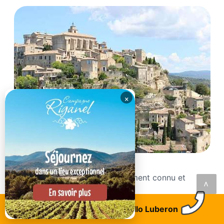
×
Gordes
Gordes est un village mondialement connu et
<
classé comme...
Trouvez un logement
Allo Luberon