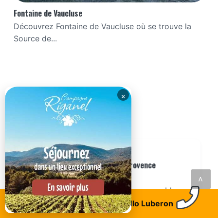
Fontaine de Vaucluse
Découvrez Fontaine de Vaucluse où se trouve la
Source de...
×
VOUS AIMEREZ AUSSI
ARTICLE
Villages du Luberon - Visiter la Provence
pittoresque
<
Les villages du Luberon sont remarquables,
certains d'entre eux sont classés...
Trouvez un logement
Allo Luberon