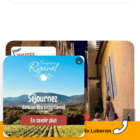
×
<
Trouvez un logement
Allo Luberon