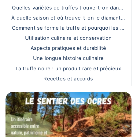
Quelles variétés de truffes trouve-t-on dans l
e Luberon ?
À quelle saison et où trouve-t-on le diamant n
oir ?
Comment se forme la truffe et pourquoi les re
ndements varient-ils ?
Utilisation culinaire et conservation
Aspects pratiques et durabilité
Une longue histoire culinaire
La truffe noire : un produit rare et précieux
Recettes et accords