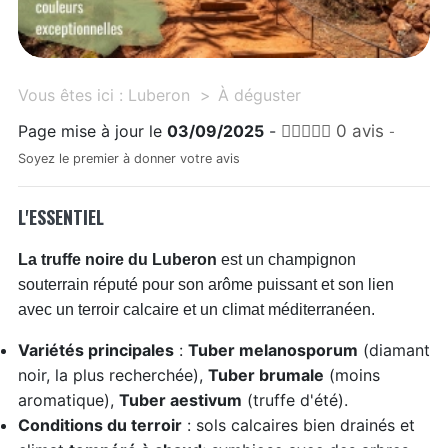
Vous êtes ici :
Luberon
À déguster
Page mise à jour le
03/09/2025
-
0 avis
-
Soyez le premier à donner votre avis
L'ESSENTIEL
La truffe noire du Luberon
est un champignon
souterrain réputé pour son arôme puissant et son lien
avec un terroir calcaire et un climat méditerranéen.
Variétés principales
:
Tuber melanosporum
(diamant
noir, la plus recherchée),
Tuber brumale
(moins
aromatique),
Tuber aestivum
(truffe d'été).
Conditions du terroir
: sols calcaires bien drainés et