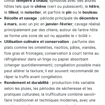
climat
tempéré à chaud
; symbiose avec des arbres
hôtes tels que le
chêne
(vert ou pubescent), le
hêtre
,
le
tilleul
, le
noisetier
, et parfois le
pin
ou le
bouleau
.
Récolte et cavage
: période principale de
décembre
à mars
, avec un pic en
janvier-février
; cavage réalisé
principalement par des chiens; autour de l’arbre hôte
se forme une zone de sol nu appelée le « brûlé ».
Utilisation culinaire et conservation
: parfume des
plats comme les omelettes, risottos, pâtes, viandes,
foie gras et fromages; conservation à court terme au
réfrigérateur dans un linge ou papier absorbant
(changer quotidiennement); congélation possible mais
peut altérer la texture; il est souvent recommandé de
râper la truffe avant congélation.
Rendement et durabilité
: production très variable
selon les pluies, les périodes de sécheresse et les
pratiques culturales; la trufficulture combine savoir-
faire traditionnel et techniques modernes, avec une