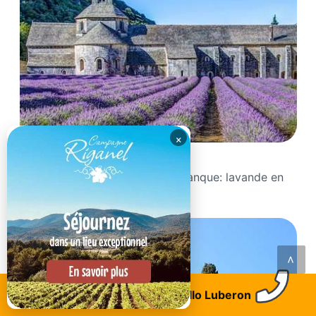
×
Abbaye Notre-dame de Sénanque
Tout savoir sur l’abbaye de Sénanque: lavande en
fleur,...
<
Trouvez un logement
Allo Luberon