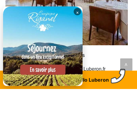
×
Grambois
Restaurant Auberge des Tilleuls
<
Découvrez
BONNIEUX (84480)
sur Luberon.fr
Trouvez un logement
Allo Luberon