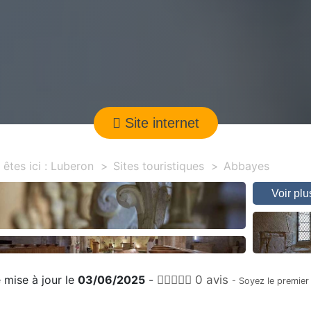
Site internet
êtes ici :
Luberon
Sites touristiques
Abbayes
Voir pl
 mise à jour le
03/06/2025
-
0 avis
- Soyez le premier