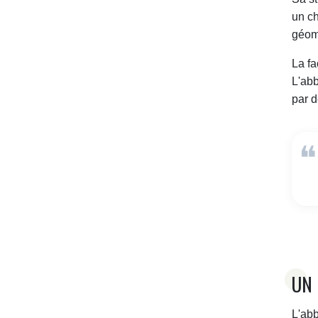
un ch
géomé
La fa
L'abb
par d
UN 
L'abb