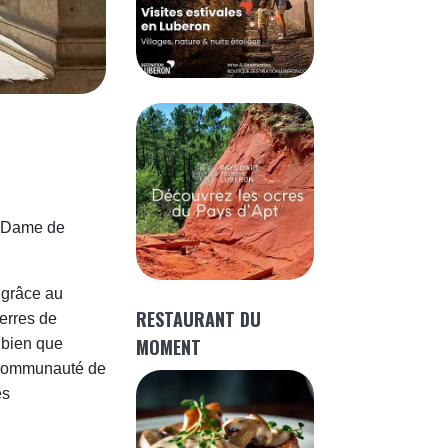
e-Dame de
 grâce au
RESTAURANT DU
erres de
MOMENT
, bien que
ne communauté de
es