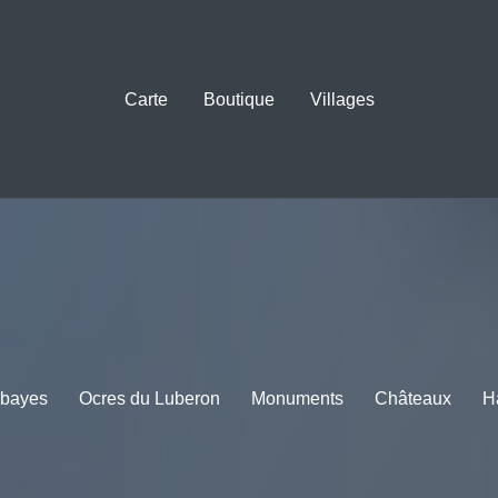
Carte
Boutique
Villages
bayes
Ocres du Luberon
Monuments
Châteaux
H