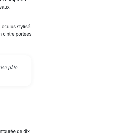
beaux
 oculus stylisé.
 cintre portées
rise pâle
ntourée de dix