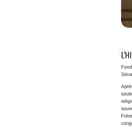
L'H
Fond
Séna
Après
souti
relig
souve
Frère
congr