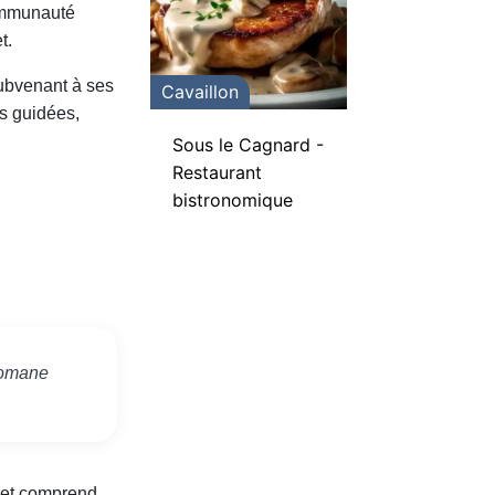
communauté
t.
subvenant à ses
Cavaillon
es guidées,
Sous le Cagnard -
Restaurant
bistronomique
romane
, et comprend