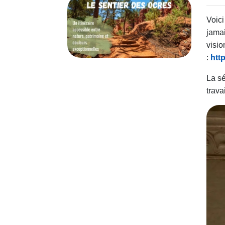
Voici 
jamai
visio
:
htt
La sé
trava