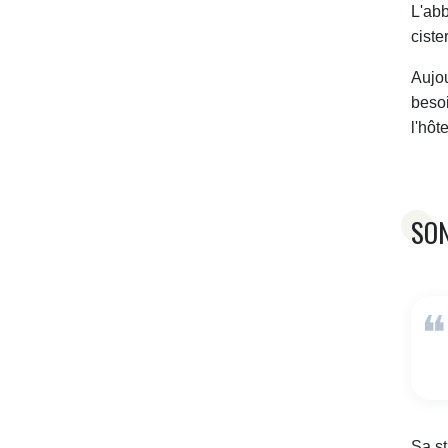
L'ab
ciste
Aujou
besoi
l'hôt
SON
Sa st