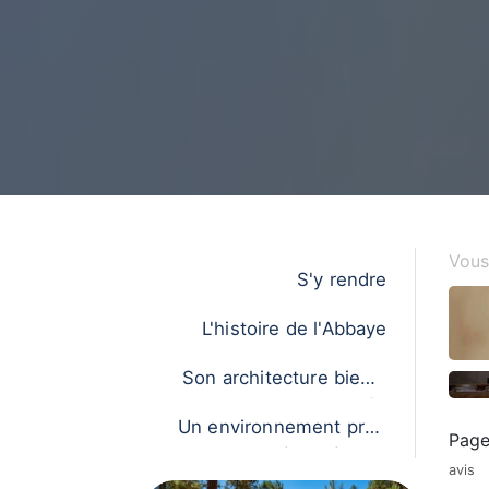
Vous 
S'y rendre
L'histoire de l'Abbaye
Son architecture bien c
onservée
Un environnement prop
Page
ice à la détente
avis