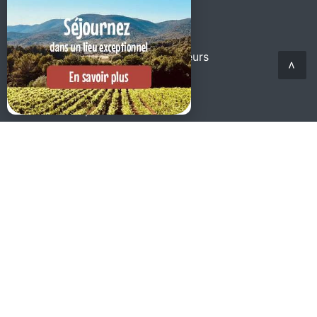
Voir nos Tarifs 2026
DIVERS
Services pour les hébergeurs
<
Magazine
Réservation
Boutique
MEMBRES DU PROJET 2026
Banque d'images sur le Luberon :
https://www.by-
clin.com