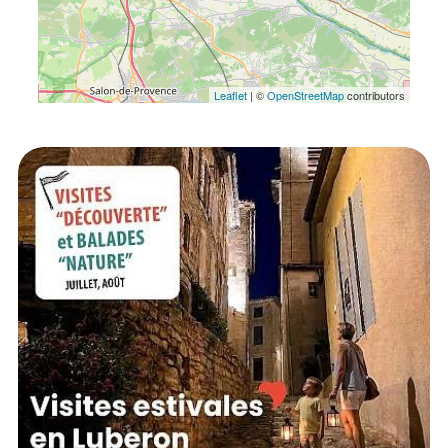
Leaflet
| ©
OpenStreetMap
contributors