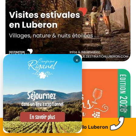
×
<
Trouvez un logement
Allo Luberon