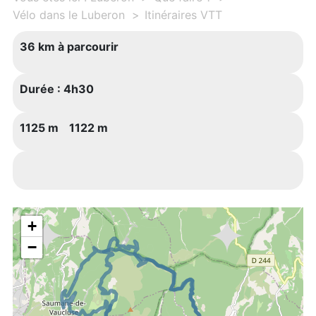
Vélo dans le Luberon
Itinéraires VTT
36 km à parcourir
Durée :
4h30
1125 m
1122 m
+
−