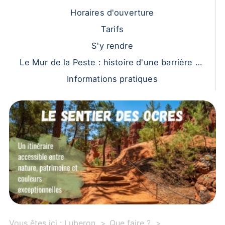
Horaires d'ouverture
Tarifs
S'y rendre
Le Mur de la Peste : histoire d'une barrière co
ntre l'épidémie
Informations pratiques
Vous êtes ici :
Luberon
Que faire ?