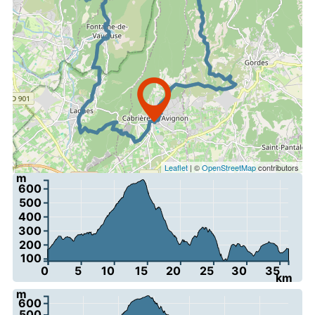
Leaflet
| ©
OpenStreetMap
contributors
m
600
500
400
300
200
100
0
5
10
15
20
25
30
35
km
m
600
500