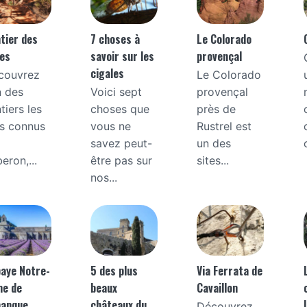
tier des
7 choses à
Le Colorado
es
savoir sur les
provençal
cigales
couvrez
Le Colorado
n des
Voici sept
provençal
tiers les
choses que
près de
us connus
vous ne
Rustrel est
savez peut-
un des
eron,...
être pas sur
sites...
nos...
aye Notre-
5 des plus
Via Ferrata de
me de
beaux
Cavaillon
nanque
châteaux du
Découvrez