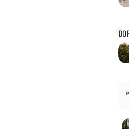
DOR
P