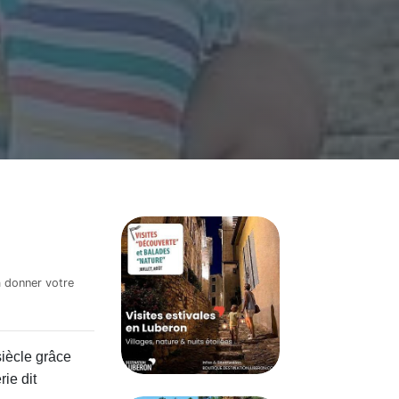
à donner votre
siècle grâce
ie dit