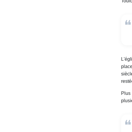
Toul
L'égl
place
siècl
resté
Plus 
plusi