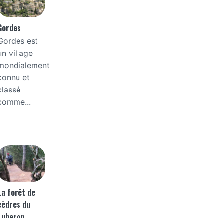
Gordes
Gordes est
un village
mondialement
connu et
classé
comme...
La forêt de
cèdres du
Luberon