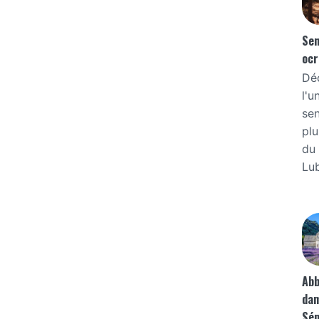
Sen
ocr
Dé
l'u
sen
pl
du
Lub
Abb
da
Sé