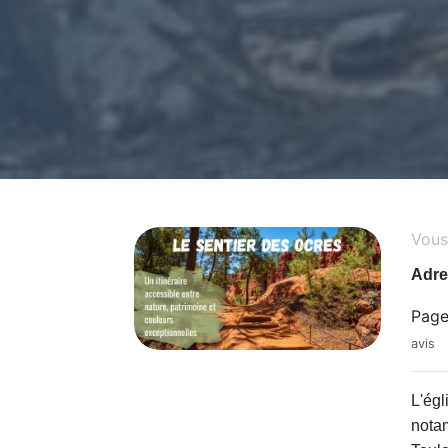
Vous 
Adre
Page
avis
L'égl
notam