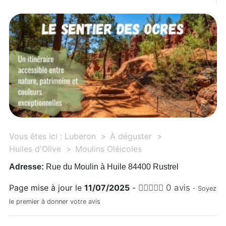
Vous êtes ici :
Luberon
À déguster
Huiles d'Olive
Moulins Oléicoles
Adresse:
Rue du Moulin à Huile 84400 Rustrel
Page mise à jour le
11/07/2025
-
0 avis
- Soyez
le premier à donner votre avis