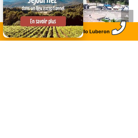
<
Trouvez un logement
Allo Luberon
Sainte tulle
Domaine de la Mautanne
Découvrez
RUSTREL (84400)
sur Luberon.fr