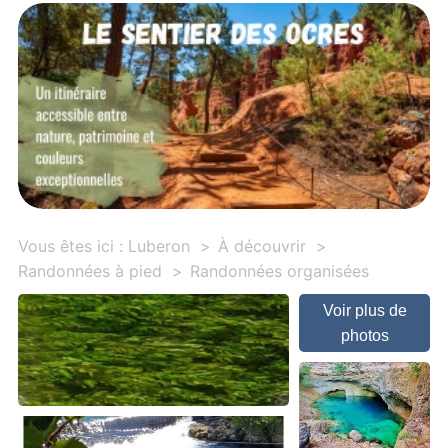
Vous êtes ici :
Luberon
À découvrir
Randonnées à pied
Randonnées organisées
Voir plus de
photos