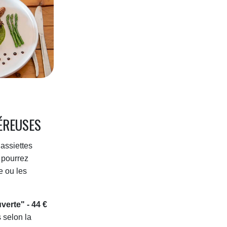
ÉREUSES
assiettes
 pourrez
e ou les
erte" - 44 €
 selon la