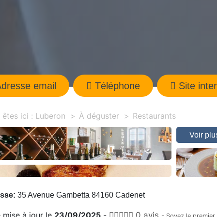
dresse email
Téléphone
Site inte
êtes ici :
Luberon
À déguster
Restaurants
Voir pl
sse:
35 Avenue Gambetta 84160 Cadenet
 mise à jour le
23/09/2025
-
0 avis
- Soyez le premier