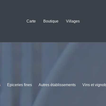
Carte
Boutique
Villages
s
Epiceries fines
Autres établissements
Vins et vigno