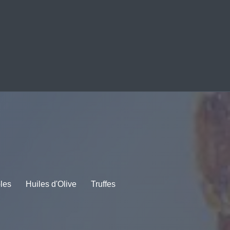
bles
Huiles d'Olive
Truffes