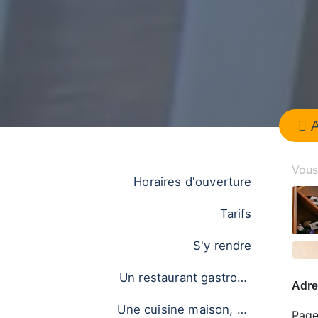
A
Vous 
Horaires d'ouverture
Tarifs
S'y rendre
Un restaurant gastrono
Adre
mique au cœur du Lube
Une cuisine maison, en
ron
Page