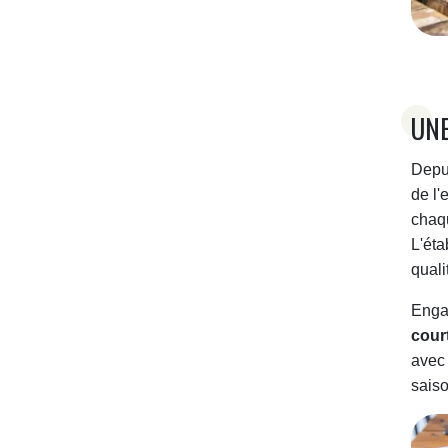
UNE
Depu
de l'
chaqu
L'ét
quali
Enga
cour
avec 
saiso