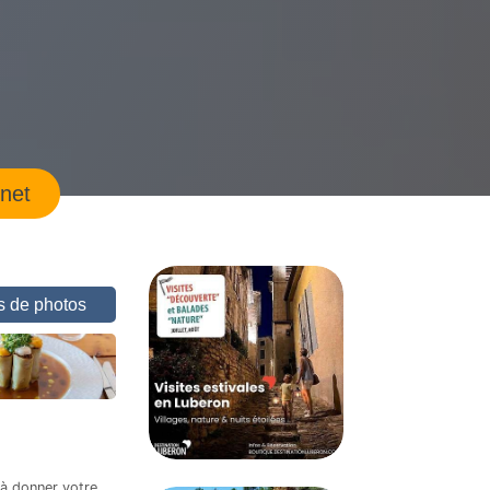
rnet
us de photos
 à donner votre