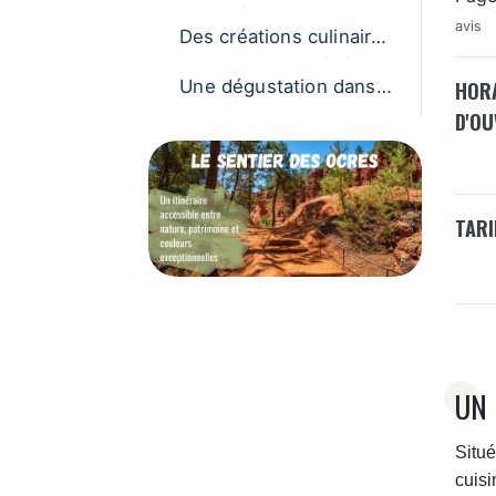
gagée et savoureuse
avis
Des créations culinaires
inventives et généreus
Une dégustation dans u
HOR
es
n cadre authentique
D'O
TARI
UN
Situ
cuisi