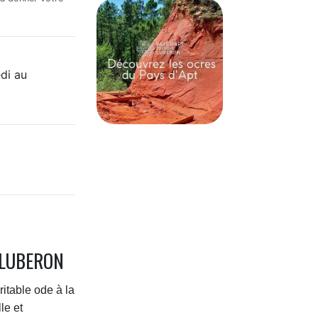
edi au
 LUBERON
itable ode à la
le et