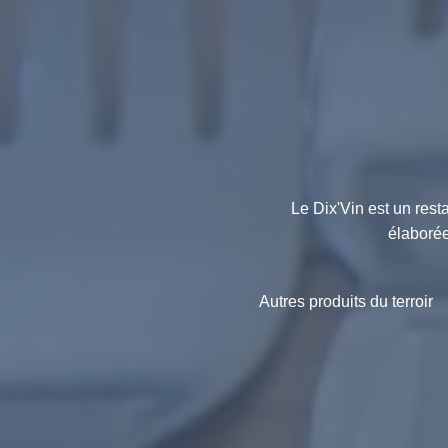
Le Dix'Vin est un res
élaborée
Autres produits du terroir