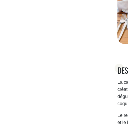
DES
La ca
créa
dégus
coqui
Le r
et le