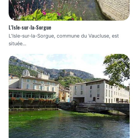
L'Isle-sur-la-Sorgue
L'Isle-sur-la-Sorgue, commune du Vaucluse, est
située...