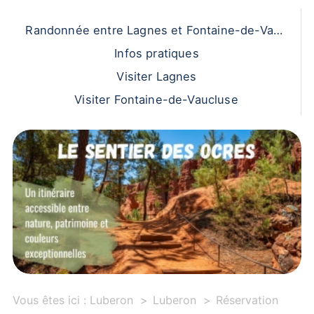
Randonnée entre Lagnes et Fontaine-de-Vauc
luse
Infos pratiques
Visiter Lagnes
Visiter Fontaine-de-Vaucluse
Vous êtes ici :
Luberon
Luberon
Réservation