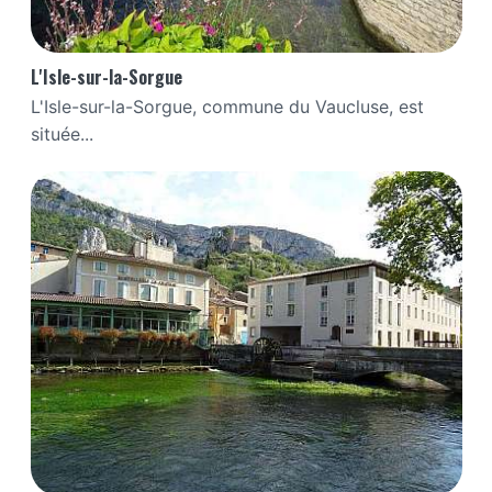
L'Isle-sur-la-Sorgue
L'Isle-sur-la-Sorgue, commune du Vaucluse, est
située...