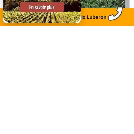
<
Trouvez un logement
Allo Luberon
Sainte tulle
Domaine de la Mautanne