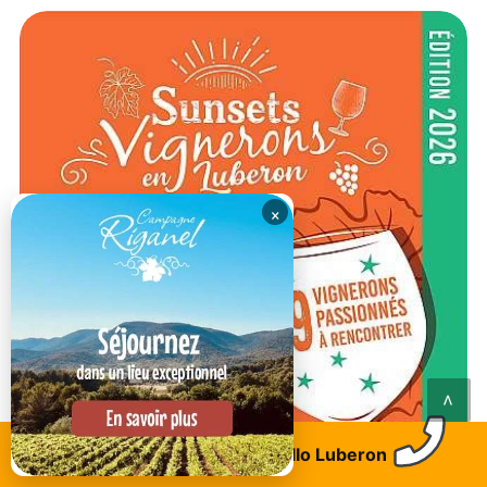
×
<
Trouvez un logement
Allo Luberon