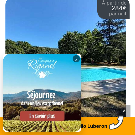
À partir de
284€
par nuit
×
<
Saint martin de castillon
Trouvez un logement
Allo Luberon
LOU VERGIÉ