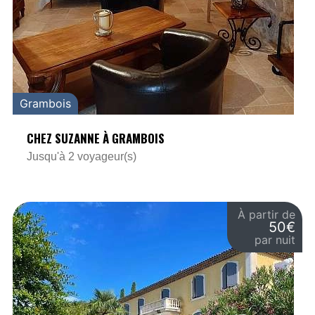
Grambois
CHEZ SUZANNE À GRAMBOIS
Jusqu'à 2 voyageur(s)
À partir de
50€
par nuit